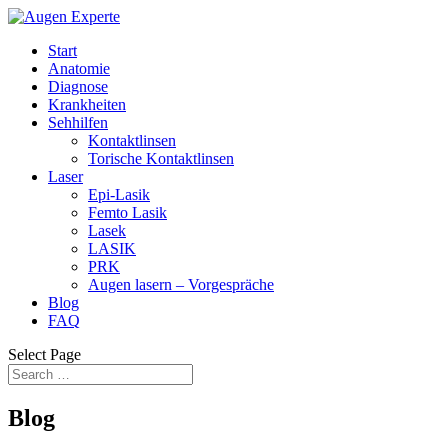
Start
Anatomie
Diagnose
Krankheiten
Sehhilfen
Kontaktlinsen
Torische Kontaktlinsen
Laser
Epi-Lasik
Femto Lasik
Lasek
LASIK
PRK
Augen lasern – Vorgespräche
Blog
FAQ
Select Page
Blog