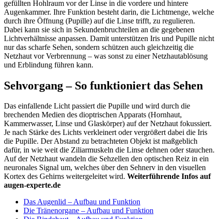
gefüllten Hohlraum vor der Linse in die vordere und hintere
Augenkammer. Ihre Funktion besteht darin, die Lichtmenge, welche
durch ihre Öffnung (Pupille) auf die Linse trifft, zu regulieren.
Dabei kann sie sich in Sekundenbruchteilen an die gegebenen
Lichtverhältnisse anpassen. Damit unterstützen Iris und Pupille nicht
nur das scharfe Sehen, sondern schützen auch gleichzeitig die
Netzhaut vor Verbrennung – was sonst zu einer Netzhautablösung
und Erblindung führen kann.
Sehvorgang – So funktioniert das Sehen
Das einfallende Licht passiert die Pupille und wird durch die
brechenden Medien des dioptrischen Apparats (Hornhaut,
Kammerwasser, Linse und Glaskörper) auf der Netzhaut fokussiert.
Je nach Stärke des Lichts verkleinert oder vergrößert dabei die Iris
die Pupille. Der Abstand zu betrachteten Objekt ist maßgeblich
dafür, in wie weit die Ziliarmuskeln die Linse dehnen oder stauchen.
Auf der Netzhaut wandeln die Sehzellen den optischen Reiz in ein
neuronales Signal um, welches über den Sehnerv in den visuellen
Kortex des Gehirns weitergeleitet wird.
Weiterführende Infos auf
augen-experte.de
Das Augenlid – Aufbau und Funktion
Die Tränenorgane – Aufbau und Funktion