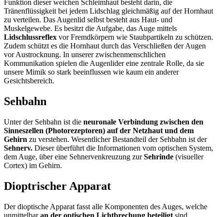
Funktion dieser weichen Schleimhaut besteht darin, die
Tränenflüssigkeit bei jedem Lidschlag gleichmäßig auf der Hornhaut
zu verteilen. Das Augenlid selbst besteht aus Haut- und
Muskelgewebe. Es besitzt die Aufgabe, das Auge mittels
Lidschlussreflex
vor Fremdkörpern wie Staubpartikeln zu schützen.
Zudem schützt es die Hornhaut durch das Verschließen der Augen
vor Austrocknung. In unserer zwischenmenschlichen
Kommunikation spielen die Augenlider eine zentrale Rolle, da sie
unsere Mimik so stark beeinflussen wie kaum ein anderer
Gesichtsbereich.
Sehbahn
Unter der Sehbahn ist die
neuronale Verbindung zwischen den
Sinneszellen (Photorezeptoren) auf der Netzhaut und dem
Gehirn
zu verstehen. Wesentlicher Bestandteil der Sehbahn ist der
Sehnerv.
Dieser überführt die Informationen vom optischen System,
dem Auge, über eine Sehnervenkreuzung zur
Sehrinde
(visueller
Cortex) im Gehirn.
Dioptrischer Apparat
Der dioptische Apparat fasst alle Komponenten des Auges, welche
unmittelbar
an der optischen Lichtbrechung beteiligt
sind,