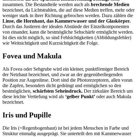
zusammen. Die Bestandteile werden auch als
brechende Medien
bezeichnet, da Lichtstrahlen, die auf diese Medien treffen, mehr oder
weniger stark in ihrer Richtung gebrochen werden. Dazu zählen die
Linse, die Hornhaut, das Kammerwasser und der Glaskörper.
Durch das Justieren der idealen Abstände der Einzelkomponenten
von einander, kann die bestmögliche Sehschärfe ermöglicht werden.
Ist dies nicht möglich, so sind Fehlsichtigkeiten (Abbildungsfehler)
wie Weitsichtigkeit und Kurzsichtigkeit die Folge.
Fovea und Makula
Als Fovea oder Sehgrube wird ein kleiner, punktförmiger Bereich
der Netzhaut bezeichnet, und zwar an der gegenüberliegenden
Position zur Augenlinse. Dort sind die Photorezeptoren, allen voran
die Zapfen, besonders dicht gedrängt und ermöglichen so den
bestmöglichen,
schärfsten Seheindruck.
Der zirkuläre Bereich um
diese leichte Vertiefung wird als
‘gelber Punkt’
oder auch Makula
bezeichnet.
Iris und Pupille
Die Iris (=Regenbogenhaut) ist bei jedem Menschen in Farbe und
Struktur einmalig ausgeprägt. Sie unterteilt den mit Kammerwasser