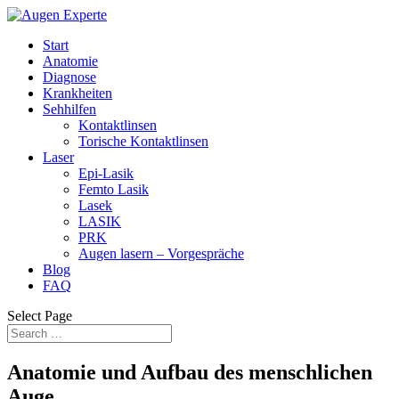
Start
Anatomie
Diagnose
Krankheiten
Sehhilfen
Kontaktlinsen
Torische Kontaktlinsen
Laser
Epi-Lasik
Femto Lasik
Lasek
LASIK
PRK
Augen lasern – Vorgespräche
Blog
FAQ
Select Page
Anatomie und Aufbau des menschlichen
Auge