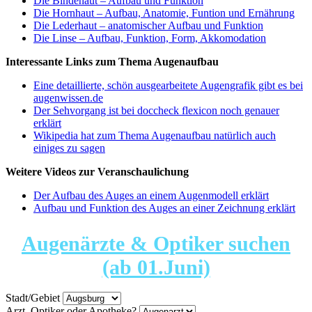
Die Bindehaut – Aufbau und Funktion
Die Hornhaut – Aufbau, Anatomie, Funtion und Ernährung
Die Lederhaut – anatomischer Aufbau und Funktion
Die Linse – Aufbau, Funktion, Form, Akkomodation
Interessante Links zum Thema Augenaufbau
Eine detaillierte, schön ausgearbeitete Augengrafik gibt es bei
augenwissen.de
Der Sehvorgang ist bei doccheck flexicon noch genauer
erklärt
Wikipedia hat zum Thema Augenaufbau natürlich auch
einiges zu sagen
Weitere Videos zur Veranschaulichung
Der Aufbau des Auges an einem Augenmodell erklärt
Aufbau und Funktion des Auges an einer Zeichnung erklärt
Augenärzte & Optiker suchen
(ab 01.Juni)
Stadt/Gebiet
Arzt, Optiker oder Apotheke?