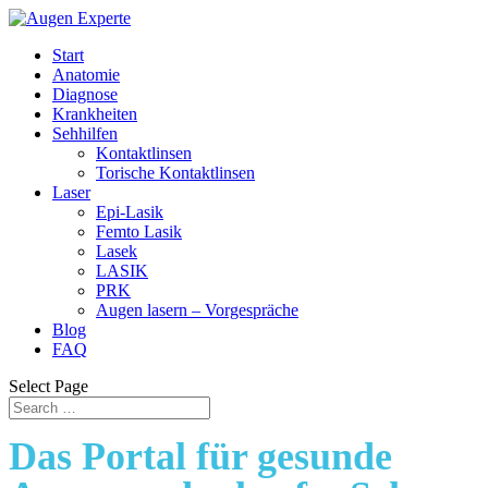
Start
Anatomie
Diagnose
Krankheiten
Sehhilfen
Kontaktlinsen
Torische Kontaktlinsen
Laser
Epi-Lasik
Femto Lasik
Lasek
LASIK
PRK
Augen lasern – Vorgespräche
Blog
FAQ
Select Page
Das Portal für gesunde