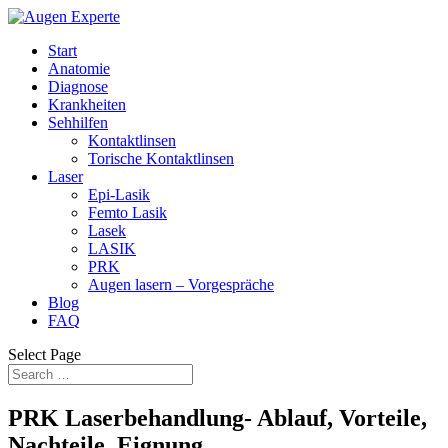
Start
Anatomie
Diagnose
Krankheiten
Sehhilfen
Kontaktlinsen
Torische Kontaktlinsen
Laser
Epi-Lasik
Femto Lasik
Lasek
LASIK
PRK
Augen lasern – Vorgespräche
Blog
FAQ
Select Page
PRK Laserbehandlung- Ablauf, Vorteile,
Nachteile, Eignung