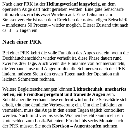
Nach einer PRK ist der
Heilungsverlauf langwierig,
an dem
operierten Auge darf nicht gerieben werden. Eine gute Sehschärfe
tritt
nach ca. ein bis zwei Wochen
auf. Eine Teilnahme am
Strassenverkehr ist nach dem Erreichen der notwendigen Sehschärfe
– mindestens 50 Prozent – wieder möglich. Dieser Zustand tritt nach
ca. 3 – 5 Tagen ein.
Nach einer PRK
Bei einer PRK kehrt die volle Funktion des Auges erst ein, wenn die
Deckhäutchenschicht wieder verheilt ist, diese Phase dauert rund
zwei bis drei Tage. Auch wenn die Einnahme von Schmerzmitteln,
die Verbandslinse und Augentropfen die Schmerzen nach der PRK
lindern, müssen Sie in den ersten Tagen nach der Operation mit
leichten Schmerzen rechnen.
Weitere Begleiterscheinungen können
Lichtscheuheit, unscharfes
Sehen, ein Fremdkörpergefühl und tränende Augen
sein.
Sobald aber die Verbandslinse entfernt wird und die Sehschärfe sich
erholt, tritt eine deutliche Verbesserung ein. Um eine Infektion zu
vermeiden, muss das Auge in den ersten Tagen täglich kontrolliert
werden. Nach rund vier bis sechs Wochen besteht kaum mehr ein
Unterschied zum Lasik-Patienten. Für drei bis sechs Monate nach
der PRK müssen Sie noch
Kortison – Augentropfen
nehmen.