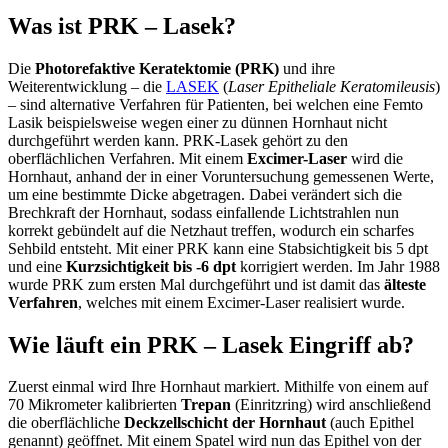
Was ist PRK – Lasek?
Die
Photorefaktive Keratektomie (PRK)
und ihre
Weiterentwicklung – die
LASEK
(
Laser Epitheliale Keratomileusis
)
– sind alternative Verfahren für Patienten, bei welchen eine Femto
Lasik beispielsweise wegen einer zu dünnen Hornhaut nicht
durchgeführt werden kann. PRK-Lasek gehört zu den
oberflächlichen Verfahren. Mit einem
Excimer-Laser
wird die
Hornhaut, anhand der in einer Voruntersuchung gemessenen Werte,
um eine bestimmte Dicke abgetragen. Dabei verändert sich die
Brechkraft der Hornhaut, sodass einfallende Lichtstrahlen nun
korrekt gebündelt auf die Netzhaut treffen, wodurch ein scharfes
Sehbild entsteht. Mit einer PRK kann eine Stabsichtigkeit bis 5 dpt
und eine
Kurzsichtigkeit bis -6 dpt
korrigiert werden. Im Jahr 1988
wurde PRK zum ersten Mal durchgeführt und ist damit das
älteste
Verfahren
, welches mit einem Excimer-Laser realisiert wurde.
Wie läuft ein PRK – Lasek Eingriff ab?
Zuerst einmal wird Ihre Hornhaut markiert. Mithilfe von einem auf
70 Mikrometer kalibrierten
Trepan
(Einritzring) wird anschließend
die oberflächliche
Deckzellschicht der Hornhaut
(auch Epithel
genannt) geöffnet. Mit einem Spatel wird nun das Epithel von der