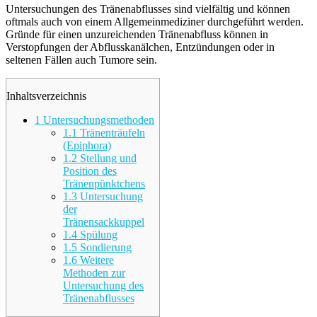
Untersuchungen des Tränenabflusses sind vielfältig und können
oftmals auch von einem Allgemeinmediziner durchgeführt werden.
Gründe für einen unzureichenden Tränenabfluss können in
Verstopfungen der Abflusskanälchen, Entzündungen oder in
seltenen Fällen auch Tumore sein.
Inhaltsverzeichnis
1
Untersuchungsmethoden
1.1
Tränenträufeln
(Epiphora)
1.2
Stellung und
Position des
Tränenpünktchens
1.3
Untersuchung
der
Tränensackkuppel
1.4
Spülung
1.5
Sondierung
1.6
Weitere
Methoden zur
Untersuchung des
Tränenabflusses