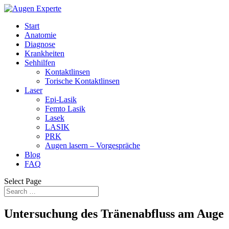
Start
Anatomie
Diagnose
Krankheiten
Sehhilfen
Kontaktlinsen
Torische Kontaktlinsen
Laser
Epi-Lasik
Femto Lasik
Lasek
LASIK
PRK
Augen lasern – Vorgespräche
Blog
FAQ
Select Page
Untersuchung des Tränenabfluss am Auge